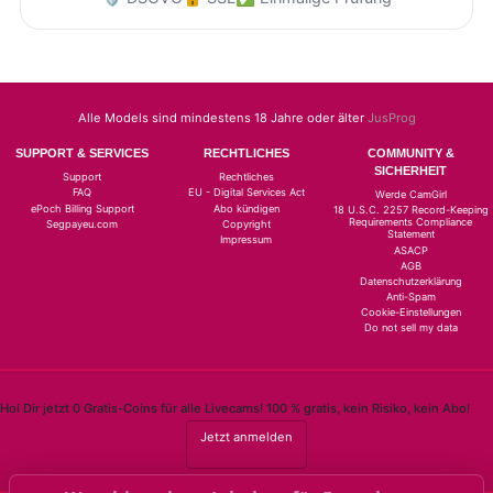
Alle Models sind mindestens 18 Jahre oder älter
JusProg
SUPPORT & SERVICES
RECHTLICHES
COMMUNITY &
SICHERHEIT
Support
Rechtliches
FAQ
EU - Digital Services Act
Werde CamGirl
ePoch Billing Support
Abo kündigen
18 U.S.C. 2257 Record-Keeping
Requirements Compliance
Segpayeu.com
Copyright
Statement
Impressum
ASACP
AGB
Datenschutzerklärung
Anti-Spam
Cookie-Einstellungen
Do not sell my data
Hol Dir jetzt 0 Gratis-Coins für alle Livecams! 100 % gratis, kein Risiko, kein Abo!
Jetzt anmelden